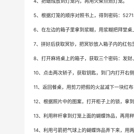
4、把蜡烛放到灯笼内，再用火柴点燃灯笼。
5、根据灯笼的顺序对照书上，得到密码：5271
6、在左边的箱子里拿到浆糊，用浆糊把拜堂桌
7、拼好后获取冥钞，把冥钞放入箱子内的红包
8、打开麻将桌上的箱子，获取三个密码：发财
10、点击两次轿子，获取钥匙，到门内打开右
11、返回餐桌，用剪刀把假的火盆减下一块红
12、根据照片中的图案，打开柜子上的锁，拿
13、利用秤杆拿到灯笼上面的蝴蝶饰品，再用
14、利用弓箭把气球上的蝴蝶饰品弄下来，用