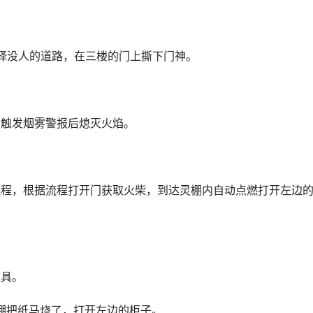
择没人的道路，在三楼的门上撕下门神。
，触发烟雾警报后熄灭火焰。
流程，根据流程打开门获取火柴，到达灵棚内自动点燃打开左边
道具。
灵棚把纸马烧了，打开左边的柜子。