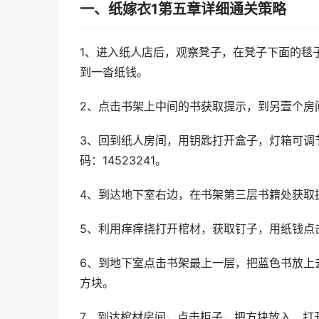
一、纸嫁衣1第五章详细通关策略
1、进入纸人店后，观察凳子，在凳子下面的毯
到一沓纸钱。
2、点击书架上中间的书获取提示，到另壹个房
3、回到纸人房间，用钥匙打开盒子，灯箱可调
码：14523241。
4、到达地下室右边，在书架第三层书籍处获取
5、利用痒痒挠打开棺材，获取钉子，用纸钱点
6、到地下室点击书架最上一层，把蓝色书放上
方块。
7、到达棺材房间，点击柜子，把方块放入，打