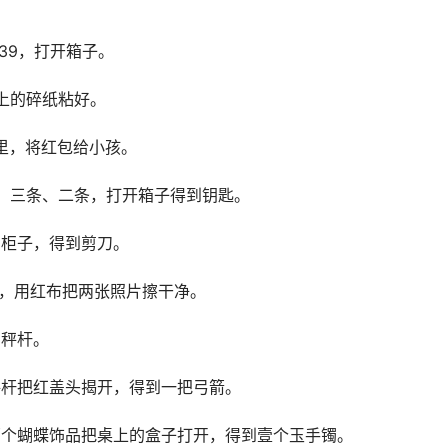
39，打开箱子。
上的碎纸粘好。
里，将红包给小孩。
、三条、二条，打开箱子得到钥匙。
侧柜子，得到剪刀。
布，用红布把两张照片擦干净。
到秤杆。
秤杆把红盖头揭开，得到一把弓箭。
两个蝴蝶饰品把桌上的盒子打开，得到壹个玉手镯。