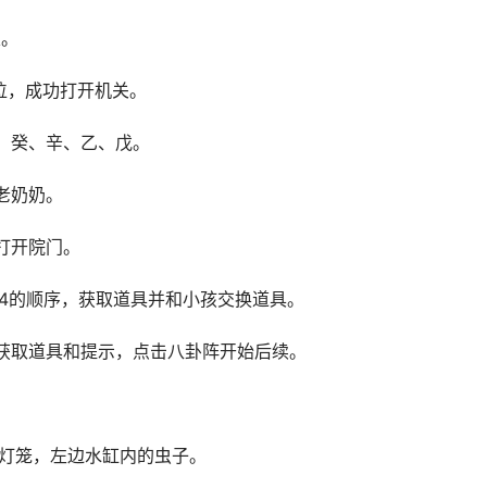
束。
位，成功打开机关。
、癸、辛、乙、戊。
老奶奶。
打开院门。
左4的顺序，获取道具并和小孩交换道具。
获取道具和提示，点击八卦阵开始后续。
看灯笼，左边水缸内的虫子。