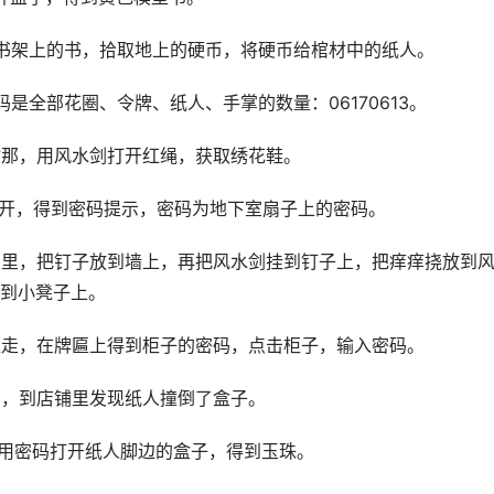
书架上的书，拾取地上的硬币，将硬币给棺材中的纸人。
是全部花圈、令牌、纸人、手掌的数量：06170613。
材那，用风水剑打开红绳，获取绣花鞋。
打开，得到密码提示，密码为地下室扇子上的密码。
那里，把钉子放到墙上，再把风水剑挂到钉子上，把痒痒挠放到
到小凳子上。
魂走，在牌匾上得到柜子的密码，点击柜子，输入密码。
弓，到店铺里发现纸人撞倒了盒子。
2，用密码打开纸人脚边的盒子，得到玉珠。