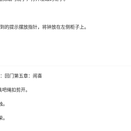
看到的提示摆放指针，将钟放在左侧柜子上。
：回门第五章：闹喜
具吧绳扣剪开。
烛。
柴。