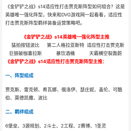
《金铲铲之战》s14适应性打击贾克斯阵型如何组合？这是
英雄唯一强化阵型，快来和DVG游戏网一起看看，适应性
打击贾克斯阵型羁绊装备运营策略吧。
《金铲铲之战》s14英雄唯一强化阵型主推
猛拍按钮波比
第二人格拉亚斯特
适应性打击贾克斯
巨狼破枷塞拉斯
暴饮酒桶
天霸横空裂轰蔚
《金铲铲之战》s14适应性打击贾克斯阵型主推：
一、阵型组成
贾克斯、雷克顿、希瓦娜、俄洛伊、瑟庄妮、盖伦、可酷
伯、莫德凯撒、波比
二、羁绊组成
6堡垒、3源规划、2斗士、2工程、2赛博、1圣灵