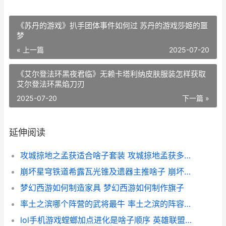
《苏丹的游戏》扒手团体事件如何过 苏丹的游戏莎姬的噩
梦
« 上一篇
2025-07-20
《艾尔登法环黑夜君临》无赖卡塔利纳皮肤服装怎样获取
艾尔登法环黑焰刀刃
2025-07-20
下一篇 »
延伸阅读
攻城掠地之孟获适合啥子套装 攻城掠地孟获多少级招募
崩坏星穹铁道希露瓦光锥及遗器主推啥子 崩坏星穹铁道希佩
梦幻西游如何制造家具 梦幻西游如何制作旗子
率土之滨哪个阵营的武将最牛 率土之滨的阵容搭配
lol手机游戏螳螂加点进化是啥子顺序 英雄联盟手游螳螂打法和技巧