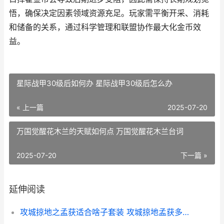
悟，确保决定因素领域资源充足。玩家需平衡开采、消耗
和储备的关系，通过科学管理和联盟协作最大化金币效
益。
星际战甲30级后如何办 星际战甲30级后怎么办
« 上一篇
2025-07-20
万国觉醒花木兰的天赋如何点 万国觉醒花木兰台词
2025-07-20
下一篇 »
延伸阅读
攻城掠地之孟获适合啥子套装 攻城掠地孟获多少级招募