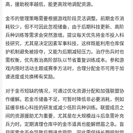
高，援助税率越低，能更高效地调配资源。
金币的管理策略需要根据游戏阶段灵活调整。前期金币消
耗较少，但不可因此忽视储备，由于后期科技更新、高阶
兵种训练等需求会突然激增。提议每天优先将金币投入科
技研究，尤其是决定因素军事科技，这样既能利用仓库保
护机制避免被掠夺，又能为后期减轻压力。治疗伤兵时也
需权衡，优先救治高阶部队以节省重复训练成本。参和游
戏内限时活动主题或赛季方法时，合理分配金币可用于加
速进度或兑换稀有奖励。
对于金币短缺的情况，可通过优化资源分配和加强联盟协
作缓解。若金币储备不足，可暂时降低非必要消耗，例如
延缓非核心科技的研发或减少低阶兵种训练。联盟成员之
间的资源援助尤为重要，尤其是在大规模战斗后急需补充
兵力时。定期清理仓库中的金币道具也能解燃眉之急。盲
目挥霍金币会导致后期进步受阻，因此需保持长期规划觉