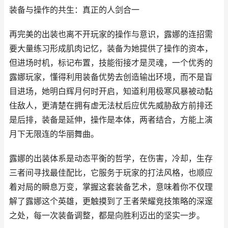
装备与操作的共生：真正的人剑合一
再完美的出装也离不开玩家的操作与意识，露娜的连招需
要大量练习形成肌肉记忆，装备为她提供了操作的资本，
但进场时机，标记布置，技能衔接才是灵魂，一个优秀的
露娜玩家，懂得利用装备优势去创造输出环境，而不是盲
目进场，她明白辉月何时开启，知道利用极寒风暴被动黏
住敌人，更清楚在拥有虚无法杖后应优先威胁敌方前排还
是后排，装备是延伸，操作是本体，两者结合，方能上演
月下无限连的华丽舞曲。
露娜的出装体系是动态平衡的哲学，在伤害，冷却，生存
三者间寻找最佳配比，它服务于玩家的打法风格，也顺应
着对局的瞬息万变，掌握这套装备艺术，意味着你不仅理
解了露娜这个英雄，更触摸到了王者荣耀竞技策略的深邃
之处，每一次装备调整，都是向胜利迈出的坚实一步。