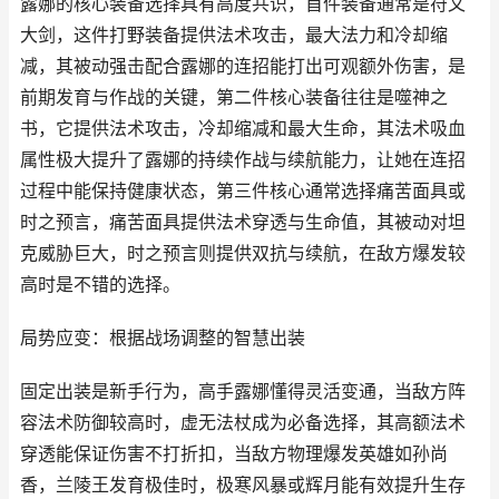
露娜的核心装备选择具有高度共识，首件装备通常是符文
大剑，这件打野装备提供法术攻击，最大法力和冷却缩
减，其被动强击配合露娜的连招能打出可观额外伤害，是
前期发育与作战的关键，第二件核心装备往往是噬神之
书，它提供法术攻击，冷却缩减和最大生命，其法术吸血
属性极大提升了露娜的持续作战与续航能力，让她在连招
过程中能保持健康状态，第三件核心通常选择痛苦面具或
时之预言，痛苦面具提供法术穿透与生命值，其被动对坦
克威胁巨大，时之预言则提供双抗与续航，在敌方爆发较
高时是不错的选择。
局势应变：根据战场调整的智慧出装
固定出装是新手行为，高手露娜懂得灵活变通，当敌方阵
容法术防御较高时，虚无法杖成为必备选择，其高额法术
穿透能保证伤害不打折扣，当敌方物理爆发英雄如孙尚
香，兰陵王发育极佳时，极寒风暴或辉月能有效提升生存