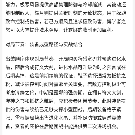
能力，极寒风暴提供高额物理防御与冷却缩减，其被动还
能限制敌人，辉月则提供关键时刻的无敌状态，用于躲避
致命控制或伤害，若己方顺风且追求极致伤害，博学者之
怒可以大幅提升法术强度，让露娜的收割更加犀利。
对局节奏：装备成型路径与实战结合
出装顺序体现对局节奏，开局购买狩猎宽刃并预购进化水
晶，随后合成符文大剑，进化水晶可升级为时之预言或在
后期卖掉，这是前期续航的保证，鞋子选择通常为抵抗之
靴，减少被控制时间对露娜至关重要，若敌方控制极少可
考虑冷静之靴，中期是露娜的强势期，在拥有符文大剑，
噬神之书和抵抗之靴后，应积极参团带节奏，此时装备提
供的伤害与续航已足够支撑小型团战，后期装备格子紧
张，需根据局势出售进化水晶，并补足防御或穿透类装
备，贤者的庇护在后期团战中能提供第二次进场机会。