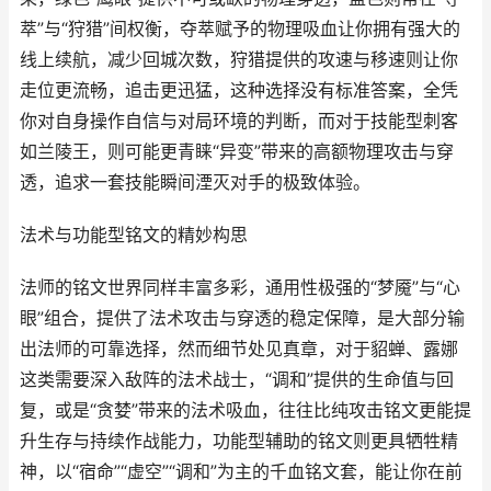
萃”与“狩猎”间权衡，夺萃赋予的物理吸血让你拥有强大的
线上续航，减少回城次数，狩猎提供的攻速与移速则让你
走位更流畅，追击更迅猛，这种选择没有标准答案，全凭
你对自身操作自信与对局环境的判断，而对于技能型刺客
如兰陵王，则可能更青睐“异变”带来的高额物理攻击与穿
透，追求一套技能瞬间湮灭对手的极致体验。
法术与功能型铭文的精妙构思
法师的铭文世界同样丰富多彩，通用性极强的“梦魇”与“心
眼”组合，提供了法术攻击与穿透的稳定保障，是大部分输
出法师的可靠选择，然而细节处见真章，对于貂蝉、露娜
这类需要深入敌阵的法术战士，“调和”提供的生命值与回
复，或是“贪婪”带来的法术吸血，往往比纯攻击铭文更能提
升生存与持续作战能力，功能型辅助的铭文则更具牺牲精
神，以“宿命”“虚空”“调和”为主的千血铭文套，能让你在前