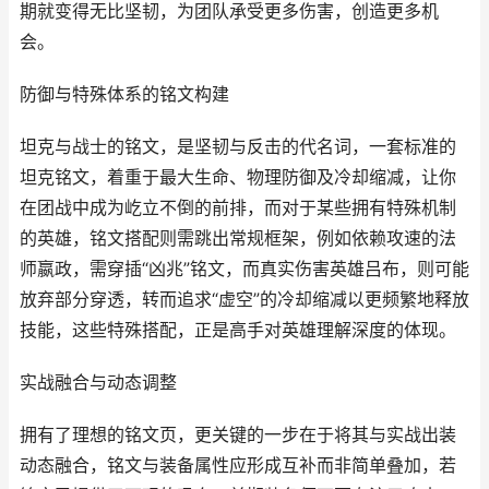
期就变得无比坚韧，为团队承受更多伤害，创造更多机
会。
防御与特殊体系的铭文构建
坦克与战士的铭文，是坚韧与反击的代名词，一套标准的
坦克铭文，着重于最大生命、物理防御及冷却缩减，让你
在团战中成为屹立不倒的前排，而对于某些拥有特殊机制
的英雄，铭文搭配则需跳出常规框架，例如依赖攻速的法
师嬴政，需穿插“凶兆”铭文，而真实伤害英雄吕布，则可能
放弃部分穿透，转而追求“虚空”的冷却缩减以更频繁地释放
技能，这些特殊搭配，正是高手对英雄理解深度的体现。
实战融合与动态调整
拥有了理想的铭文页，更关键的一步在于将其与实战出装
动态融合，铭文与装备属性应形成互补而非简单叠加，若