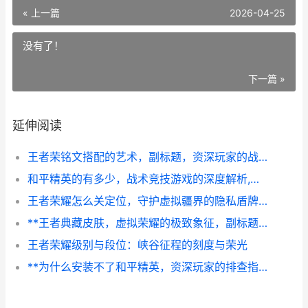
« 上一篇
2026-04-25
没有了！
下一篇 »
延伸阅读
王者荣铭文搭配的艺术，副标题，资深玩家的战略密码
和平精英的有多少，战术竞技游戏的深度解析,副标题,从资源配比到胜率因素的全面探秘
王者荣耀怎么关定位，守护虚拟疆界的隐私盾牌，副标题，资深玩家教你隐匿战场足迹
**王者典藏皮肤，虚拟荣耀的极致象征，副标题，一段关于价值与热爱的玩家沉思**
王者荣耀级别与段位：峡谷征程的刻度与荣光
**为什么安装不了和平精英，资深玩家的排查指南，副标题，常见安装故障与解决之道**