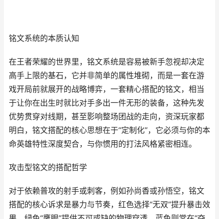
铭文系统的本质认知
在王者荣耀的世界里，铭文系统是容易被新手忽视却决定
高手上限的基石，它并非简单的属性堆砌，而是一套在游
戏开局前就展开的战略博弈，一套精心搭配的铭文，相当
于让你在出生时就比对手多出一件无形的装备，这种先发
优势贯穿对线期，甚至影响整场团战的走向，资深玩家都
明白，铭文搭配的核心思想在于“定制化”，它必须与你的本
命英雄特性深度契合，与你惯用的打法风格紧密相连。
攻击型铭文的搭配哲学
对于依赖普攻的射手或刺客，例如孙尚香或孙悟空，铭文
搭配的核心诉求是暴力与节奏，红色选择“无双”提升暴击效
果，绿色“鹰眼”提供不可或缺的物理穿透，蓝色则常在“夺