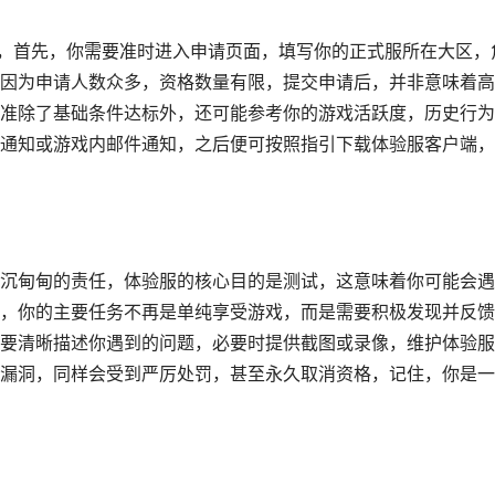
了，首先，你需要准时进入申请页面，填写你的正式服所在大区，
因为申请人数众多，资格数量有限，提交申请后，并非意味着高
准除了基础条件达标外，还可能参考你的游戏活跃度，历史行为
通知或游戏内邮件通知，之后便可按照指引下载体验服客户端，
沉甸甸的责任，体验服的核心目的是测试，这意味着你可能会遇
，你的主要任务不再是单纯享受游戏，而是需要积极发现并反馈
要清晰描述你遇到的问题，必要时提供截图或录像，维护体验服
漏洞，同样会受到严厉处罚，甚至永久取消资格，记住，你是一