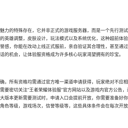
魅力的特殊存在，它并非正式的游戏服务器，而是一个先行测试
的英雄调整，皮肤设计，玩法模式以及系统优化，这种超前体验
誉感，你能在改动上线正式服前，亲自验证其合理性，甚至通过
话的机会，让体验服资格成为许多核心玩家渴望拥有的珍宝。
确，所有资格均需通过官方唯一渠道申请获得，玩家绝对不应相
需要密切关注“王者荣耀体验服”官方网站以及游戏内官方公告，
大版本更新需要测试时，申请入口会提前开放，你需要准备好你
角色等级，游戏场次，信誉等级等，这些具体条件会在每次开放