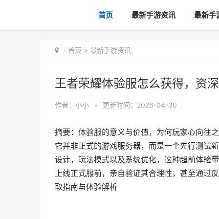
首页
最新手游资讯
最新手
首页
>
最新手游资讯
王者荣耀体验服怎么获得，资深
作者：
小小
•
更新时间：2026-04-30
摘要：体验服的意义与价值，为何玩家心向往之
它并非正式的游戏服务器，而是一个先行测试新
设计，玩法模式以及系统优化，这种超前体验带
上线正式服前，亲自验证其合理性，甚至通过反
取指南与体验解析