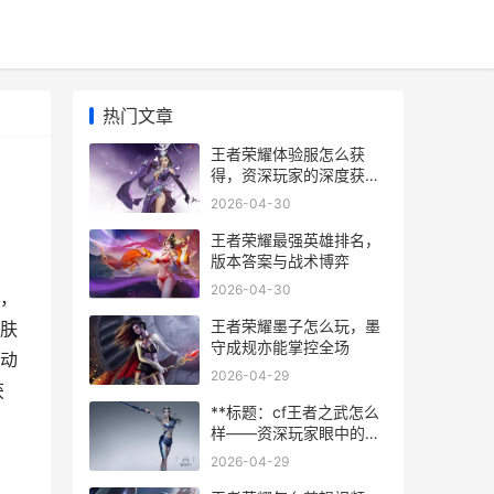
热门文章
王者荣耀体验服怎么获
得，资深玩家的深度获取
指南与体验解析
2026-04-30
王者荣耀最强英雄排名，
版本答案与战术博弈
2026-04-30
，
王者荣耀墨子怎么玩，墨
肤
守成规亦能掌控全场
动
2026-04-29
获
**标题：cf王者之武怎么
样——资深玩家眼中的枪
械美学与实战权衡**
2026-04-29