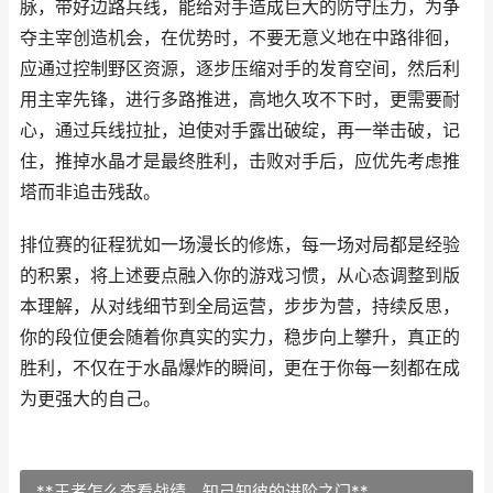
脉，带好边路兵线，能给对手造成巨大的防守压力，为争
夺主宰创造机会，在优势时，不要无意义地在中路徘徊，
应通过控制野区资源，逐步压缩对手的发育空间，然后利
用主宰先锋，进行多路推进，高地久攻不下时，更需要耐
心，通过兵线拉扯，迫使对手露出破绽，再一举击破，记
住，推掉水晶才是最终胜利，击败对手后，应优先考虑推
塔而非追击残敌。
排位赛的征程犹如一场漫长的修炼，每一场对局都是经验
的积累，将上述要点融入你的游戏习惯，从心态调整到版
本理解，从对线细节到全局运营，步步为营，持续反思，
你的段位便会随着你真实的实力，稳步向上攀升，真正的
胜利，不仅在于水晶爆炸的瞬间，更在于你每一刻都在成
为更强大的自己。
**王者怎么查看战绩，知己知彼的进阶之门**