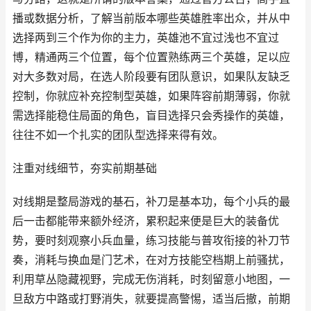
播或数据分析，了解当前版本哪些英雄胜率出众，并从中
选择两到三个作为你的主力，英雄池不宜过浅也不宜过
博，精通两三个位置，每个位置熟练两三个英雄，足以应
对大多数对局，在选人阶段要有团队意识，如果队友缺乏
控制，你就应补充控制型英雄，如果阵容前期薄弱，你就
需选择能稳住局面的角色，盲目选择只会秀操作的英雄，
往往不如一个扎实的团队型选择来得有效。
注重对线细节，夯实前期基础
对线期是整局游戏的基石，补刀是基本功，每个小兵的最
后一击都能带来额外经济，累积起来便是巨大的装备优
势，要时刻观察小兵血量，练习技能与普攻衔接的补刀节
奏，消耗与换血是门艺术，在对方技能空档期上前骚扰，
利用草丛隐藏视野，完成无伤消耗，时刻留意小地图，一
旦敌方中路或打野消失，就要提高警惕，适当后撤，前期