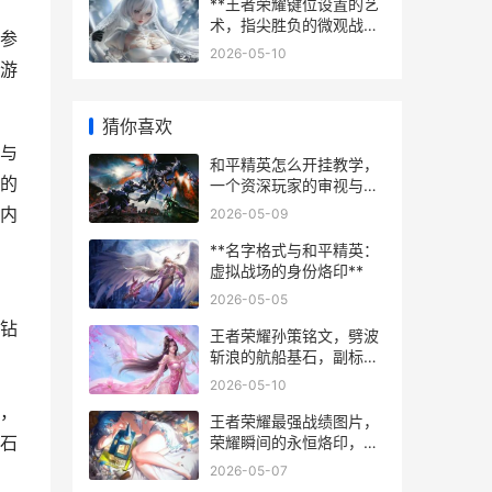
**王者荣耀键位设置的艺
术，指尖胜负的微观战场
参
**
2026-05-10
游
猜你喜欢
与
和平精英怎么开挂教学，
的
一个资深玩家的审视与忠
告
内
2026-05-09
**名字格式与和平精英：
虚拟战场的身份烙印**
2026-05-05
钻
王者荣耀孙策铭文，劈波
斩浪的航船基石，副标题
为精准搭配与实战节奏解
2026-05-10
析
，
王者荣耀最强战绩图片，
石
荣耀瞬间的永恒烙印，副
标题，一张截图背后的竞
2026-05-07
技灵魂