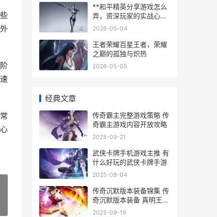
**和平精英分享游戏怎么
些
弄，资深玩家的实战心得
与技巧**
外
2026-05-04
王者荣耀百星王者，荣耀
之巅的孤独与炽热
阶
2026-05-05
速
经典文章
传奇霸主完整游戏策略 传
常
奇霸主游戏内容开放攻略
心
2025-09-21
武侠卡牌手机游戏主推 有
什么好玩的武侠卡牌手游
2025-08-04
传奇沉默版本装备锦集 传
奇沉默版本装备 真明王怎
»
么获得
2025-09-19