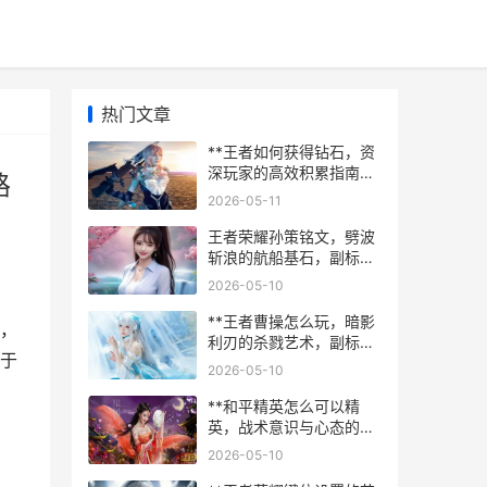
热门文章
**王者如何获得钻石，资
深玩家的高效积累指南，
路
副标题，揭秘稳定获取路
2026-05-11
径与策略规划**
王者荣耀孙策铭文，劈波
斩浪的航船基石，副标题
为精准搭配与实战节奏解
2026-05-10
析
**王者曹操怎么玩，暗影
，
利刃的杀戮艺术，副标
于
题，掌控战场节奏的霸主
2026-05-10
攻略**
**和平精英怎么可以精
英，战术意识与心态的双
重淬炼，副标题从生存到
2026-05-10
胜利的进阶之路**