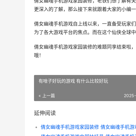
倩女幽魂手机游戏家园装修，老铁们想了解有关
更深入的了解，那么接下来就跟着大家的小编一
倩女幽魂手机游戏自上线以来，一直备受玩家们
为了各大游戏平台的焦点。而在这个仙侠全球中，
倩女幽魂手机游戏家园装修的难题同享结束啦，
哦！
有啥子好玩的游戏 有什么比较好玩
« 上一篇
2025
延伸阅读