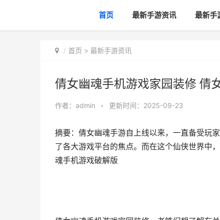
首页
最新手游资讯
最新手
首页
>
最新手游资讯
倩女幽魂手机游戏家园装修 倩
作者：
admin
•
更新时间：2025-09-23
摘要：倩女幽魂手游自上线以来，一直备受玩家
了各大游戏平台的焦点。而在这个仙侠世界中，家
魂手机游戏破解版