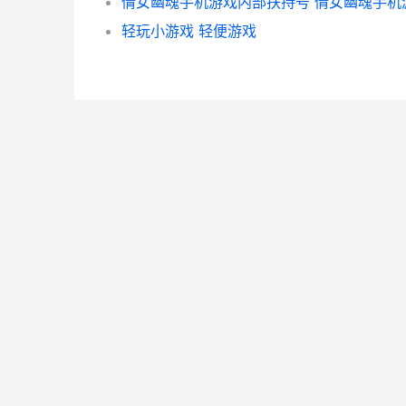
轻玩小游戏 轻便游戏