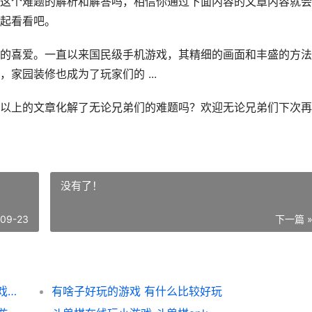
这个难题的解析和解答吗，相信你通过下面内容的文章内容就会
起看看吧。
的喜爱。一直以来国民级手机游戏，其精细的画面和丰盛的方法
家园装修也成为了玩家们的 ...
以上的文章化解了无论兄弟们的难题吗？欢迎无论兄弟们下次再
没有了！
-09-23
下一篇 
倩女幽魂手机游戏家园装修 倩女幽魂手机游戏破解版
有啥子好玩的游戏 有什么比较好玩