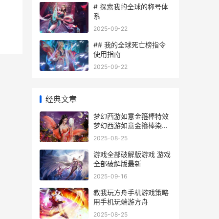
# 探索我的全球的称号体
系
2025-09-22
## 我的全球死亡榜指令
使用指南
2025-09-22
经典文章
梦幻西游如意金箍棒特效
梦幻西游如意金箍棒染色
多少钱
2025-08-25
游戏全部破解版游戏 游戏
全部破解版最新
2025-09-16
教我玩方舟手机游戏策略
用手机玩端游方舟
2025-08-25