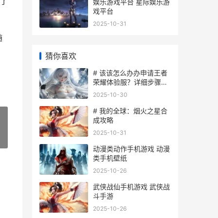
了
娱乐游戏平台 星际娱乐游
戏平台
2025-10-31
随
猜你喜欢
# 该该怎么办办申请王者
荣耀体验服？详细步骤与
技巧指南
2025-10-30
# 我的全球：烟火之星合
成攻略
2025-10-31
»
动漫类动作手机游戏 动漫
类手机壁纸
2025-10-26
武侠战仙手机游戏 武侠战
斗手游
2025-10-26