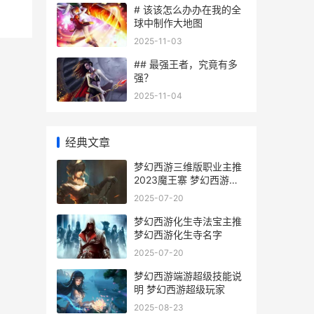
# 该该怎么办办在我的全
球中制作大地图
2025-11-03
## 最强王者，究竟有多
强？
2025-11-04
经典文章
梦幻西游三维版职业主推
2023魔王寨 梦幻西游三
维版藏宝阁
2025-07-20
梦幻西游化生寺法宝主推
梦幻西游化生寺名字
2025-07-20
梦幻西游端游超级技能说
明 梦幻西游超级玩家
2025-08-23