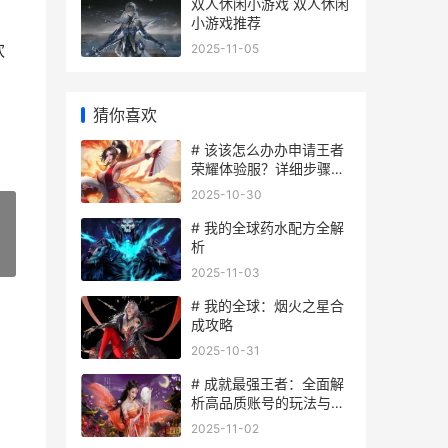
双人休闲小游戏 双人休闲
小游戏推荐
欢
2025-11-05
猜你喜欢
# 该该怎么办办申请王者
荣耀体验服？详细步骤与
技巧指南
2025-10-30
# 我的全球药水配方全解
析
»
2025-11-03
# 我的全球：烟火之星合
成攻略
2025-10-31
# 成就最强王者：全面解
析高品质账号的玩法与技
巧
2025-11-02