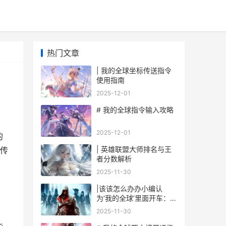
热门文章
| 我的全球坐标传送指令
使用指南
2025-12-01
# 我的全球指令输入攻略
2025-12-01
的
| 英雄联盟大师排名与王
传
者分数解析
2025-11-30
|该该怎么办办小编认
为‘我的全球’里面开车：详
尽玩法攻略|
2025-11-30