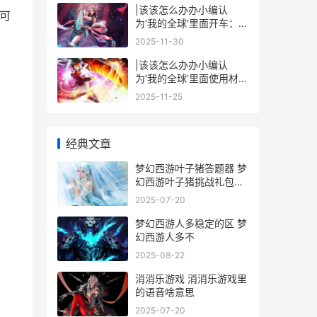
|该该怎么办办小编认
仅可
为‘我的全球’里面开车：详
尽玩法攻略|
2025-11-30
|该该怎么办办小编认
为‘我的全球’里面使用材质
包：详细攻略与技巧|
2025-11-25
经典文章
梦幻西游叶子猪答题器 梦
幻西游叶子猪挑战礼包序
列号
2025-07-20
梦幻西游人多稳定的区 梦
幻西游人多不
2025-08-22
消消乐游戏 消消乐游戏里
的语音啥意思
2025-07-20