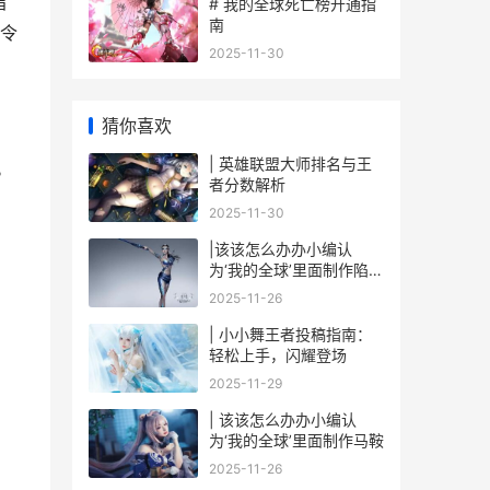
指
# 我的全球死亡榜开通指
南
令
2025-11-30
猜你喜欢
| 英雄联盟大师排名与王
。
者分数解析
2025-11-30
|该该怎么办办小编认
为‘我的全球’里面制作陷
阱：详细制作指南与技巧|
2025-11-26
| 小小舞王者投稿指南：
轻松上手，闪耀登场
2025-11-29
| 该该怎么办办小编认
为‘我的全球’里面制作马鞍
2025-11-26