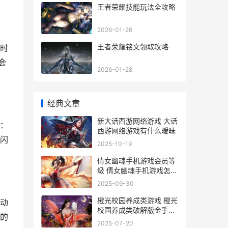
王者荣耀技能玩法全攻略
2026-01-26
王者荣耀铭文领取攻略
时
会
2026-01-28
经典文章
新大话西游网络游戏 大话
：
西游网络游戏有什么暧昧
闪
2025-10-19
倩女幽魂手机游戏会员等
级 倩女幽魂手机游戏怎么
玩
2025-09-30
橙光校园养成类游戏 橙光
动
校园养成类破解版金手指
的
最新
2025-07-20