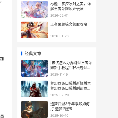
，
标题：掌控冰封之美，详
解王者荣耀甄姬玩法
2026-02-01
王者荣耀铭文领取攻略
2026-01-28
经典文章
加
|该该怎么办办跳过王者荣
耀新手教程？轻松绕过新
手引导|
2025-11-19
梦幻西游口袋版新鲜版本
梦幻西游口袋版刷帮贡划
算吗
2025-07-20
造梦西游3千年蜈蚣如何
打 造梦西游5
2025-10-10
量