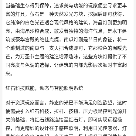
当基础生存得到保障，追求美与功能的玩家便会寻求更丰
富的灯具，萤石是一种天然发光方块，挖掘后即可获得，
它纯净的白色光芒适合现代风格的建筑，海晶灯则更加明
亮，由海晶沙粒合成，散发着独特的海洋气息，是水下建
筑或豪华宫殿的绝佳点缀，南瓜灯则是节日的象征，将一
个雕刻过的南瓜与一支火把合成即可，它那橙色的温暖光
芒，为万圣节主题的建造增添趣味，这些方块灯提供了不
同亮度与色调的选择，让建筑的内部光影层次顿时丰富起
来。
红石科技赋能，动态与智能照明系统
对于资深玩家而言，静态的光已不能满足创造欲望，这时
便需要引入红石科技，拉杆、按钮、压力板是控制光源开
关的基础，将红石线路连接至红石灯，即可实现远程操
控，而更精妙的设计在于感应照明，利用日光传感器，灯