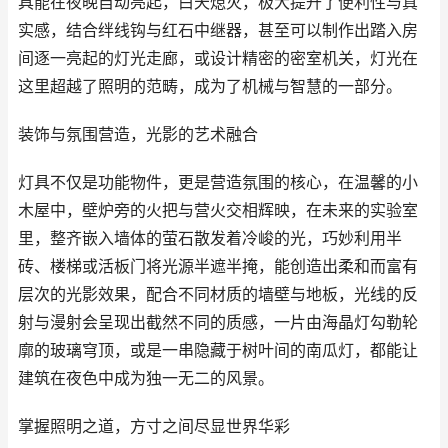
具能在夜晚自动亮起，白天熄灭，极大提升了便利性与真
实感，结合绊线钩与红石中继器，甚至可以制作出踏入房
间逐一亮起的灯光走廊，或设计精密的密室机关，灯光在
这里超越了照明的范畴，成为了机械与智慧的一部分。
装饰与氛围营造，光影的艺术融合
灯具不仅是功能物件，更是营造氛围的核心，在温馨的小
木屋中，壁炉旁的火把与营火交相辉映，在未来的实验室
里，整齐嵌入墙体的萤石散发着冷峻的光，巧妙利用半
砖、楼梯或活板门将光源半遮半掩，能创造出柔和而富有
层次的光影效果，配合不同材质的墙壁与地板，光线的反
射与漫射会呈现出截然不同的质感，一片由海晶灯勾勒轮
廓的玻璃穹顶，或是一串隐藏于树叶间的南瓜灯，都能让
建筑在夜色中成为独一无二的风景。
掌握照明之道，方寸之间尽显世界华彩