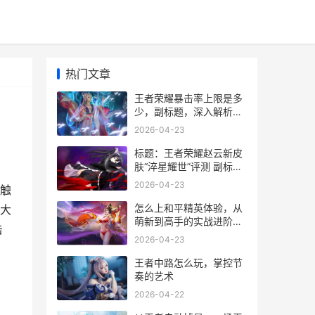
热门文章
王者荣耀暴击率上限是多
少，副标题，深入解析暴
击机制与实战意义
2026-04-23
标题：王者荣耀赵云新皮
肤“淬星耀世”评测 副标
题：枪芒如星 战魂重燃
2026-04-23
触
怎么上和平精英体验，从
大
萌新到高手的实战进阶指
击
南副标题，沉浸战场百战
2026-04-23
成钢之路
王者中路怎么玩，掌控节
奏的艺术
2026-04-22