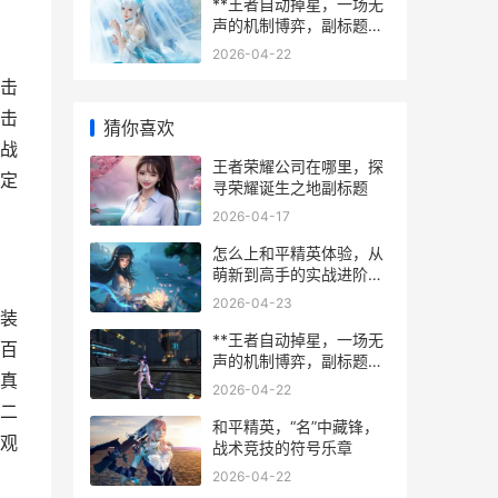
**王者自动掉星，一场无
声的机制博弈，副标题，
掉星背后的玩家心理与设
2026-04-22
计逻辑**
击
击
猜你喜欢
战
王者荣耀公司在哪里，探
定
寻荣耀诞生之地副标题
2026-04-17
怎么上和平精英体验，从
萌新到高手的实战进阶指
南副标题，沉浸战场百战
2026-04-23
成钢之路
装
**王者自动掉星，一场无
百
声的机制博弈，副标题，
真
掉星背后的玩家心理与设
2026-04-22
计逻辑**
二
和平精英，“名”中藏锋，
观
战术竞技的符号乐章
2026-04-22