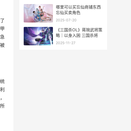
哪里可以买忘仙商铺东西
忘仙买卖角色
了
2025-07-20
甲
《三国杀OL》蒋琬武将策
略｜以身入困 三国杀将
急
2025-11-27
被
统
利
，
所