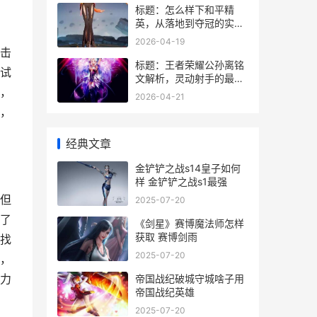
标题：怎么样下和平精
英，从落地到夺冠的实战
思考
2026-04-19
击
标题：王者荣耀公孙离铭
试
文解析，灵动射手的最优
，
搭配方案
2026-04-21
，
经典文章
金铲铲之战s14皇子如何
样 金铲铲之战s1最强
但
2025-07-20
了
《剑星》赛博魔法师怎样
获取 赛博剑雨
找
2025-07-20
，
力
帝国战纪破城守城啥子用
帝国战纪英雄
2025-07-20