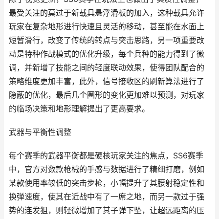
最受关注的莫过于新载具悬浮滑板的加入，这种载具允许
玩家在复杂地形进行快速且灵活的移动，甚至能在水面上
短暂滑行，改变了传统的转点与突击思路，另一项重要改
动是特种作战模式的优化升级，每个兵种的能力得到了微
调，并新增了技能之间的轻度联动效果，使得团队配合的
策略维度更加丰富，此外，信号接收区的刷新算法进行了
隐蔽的优化，最后几个圈形的变化更加难以预测，对玩家
的临场决策和地形理解提出了更高要求。
武器与平衡性调整
每个赛季的武器平衡都是硬核玩家关注的焦点，SS6赛季
中，官方对数款枪械的手感与数据进行了精细打磨，例如
某款使用率较低的突击步枪，小幅提升了其腰射稳定性和
换弹速度，使其在近战中有了一席之地，而另一款过于强
势的连发狙，则轻微增加了其子弹下坠，让超远距离的压