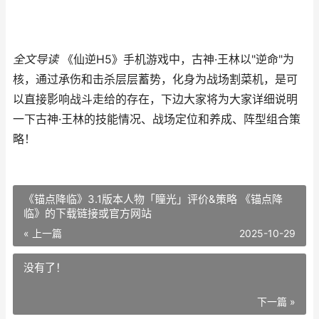
全文导读
《仙逆H5》手机游戏中，古神·王林以"逆命"为
核，通过承伤和击杀层层蓄势，化身为战场割菜机，是可
以直接影响战斗走给的存在，下边大家将为大家详细说明
一下古神·王林的技能情况、战场定位和养成、阵型组合策
略！
《锚点降临》3.1版本人物「瞳光」评价&策略 《锚点降
临》的下载链接或官方网站
« 上一篇
2025-10-29
没有了！
下一篇 »