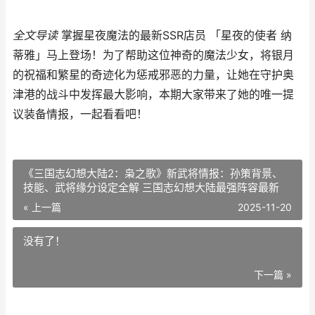
全文导读
掌握星夜魔法的最新SSR店员 「星夜的使者 纳
蒂雅」马上登场！为了帮助这位神奇的魔法少女，将银月
的祝福和繁星的奇迹化为惩戒邪恶的力量，让她在守护奥
津港的战斗中发挥最大影响，本期大家带来了她的唯一提
议装备情报，一起看看吧！
《三国志幻想大陆2：枭之歌》新武将情报：孙策背景、
技能、武将缘分设定全解 三国志幻想大陆最强阵容最新
« 上一篇
2025-11-20
没有了！
下一篇 »