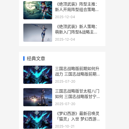
《绝顶武装》阵型主推：
新人开局阵型组合策略
《绝顶武装》阵容搭配
2025-12-04
《绝顶武装》新人策略：
萌新入门阵型&战略主推
绝顶武道
2025-12-04
经典文章
三国志战略版前期如何升
战力 三国志战略版前期开
荒武将排行
2025-07-20
三国志战略版甘太程八门
如何 三国志战略版甘宁太
史慈周泰
2025-07-20
《梦幻西游》最新召唤灵
「猫灵」入世 梦幻西游最
高等级是多少
2025-10-21