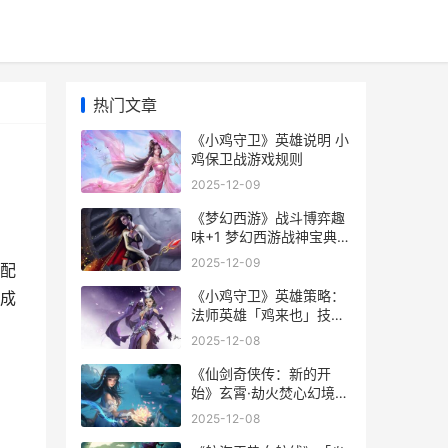
热门文章
《小鸡守卫》英雄说明 小
鸡保卫战游戏规则
2025-12-09
《梦幻西游》战斗博弈趣
味+1 梦幻西游战神宝典效
果
2025-12-09
配
《小鸡守卫》英雄策略：
成
法师英雄「鸡来也」技能
机制说明 小鸡保卫战游戏
2025-12-08
规则
《仙剑奇侠传：新的开
始》玄霄·劫火焚心幻境试
炼阵型主推 仙剑奇侠传新
2025-12-08
的开始