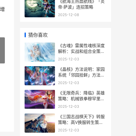
《航海王热血航线》「炎
帝·萨波」连招策略
增
2025-12-08
猜你喜欢
《古魂》雷属性魂核深度
解析：实战和组合全策略
魂系列古龙
»
2025-12-03
《晶核》方法说明：家园
系统「邻园拾鲜」方法规
则说明 晶核形成的方式
2025-12-03
《无限奇兵：降临》英雄
策略：机械铁拳穆罕里德
详细解答 无限惊奇百度百
2025-12-03
科
《三国志战棋天下》转服
策略：高V换服转生策略
诀窍 三国志战棋天下攻略
2025-12-03