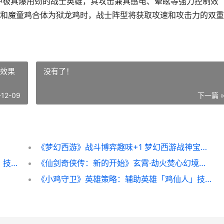
中极具爆用劲的战士英雄，其攻击兼具感电、晕眩等强力控制效
和魔童鸡合体为狱龙鸡时，战士阵型将获取攻速和攻击力的双重
典效果
没有了！
-12-09
下一篇 
《梦幻西游》战斗博弈趣味+1 梦幻西游战神宝典效果
《小鸡守卫》英雄策略：法师英雄「鸡来也」技能机制说明 小鸡保卫战游戏规则
《仙剑奇侠传：新的开始》玄霄·劫火焚心幻境试炼阵型主推 仙剑奇侠传新的开始
《小鸡守卫》英雄策略：辅助英雄「鸡仙人」技能机制详细解答 《小鸡守卫》英文版