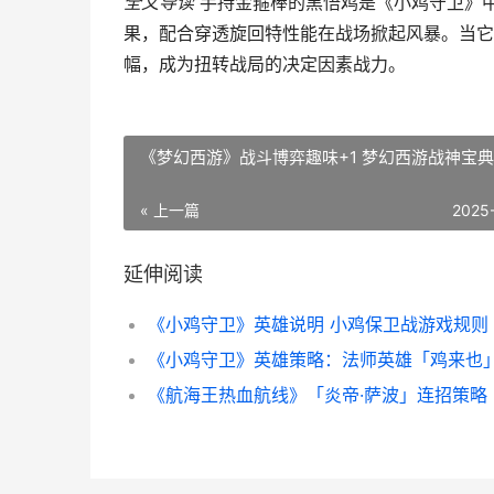
全文导读
手持金箍棒的黑悟鸡是《小鸡守卫》
果，配合穿透旋回特性能在战场掀起风暴。当它
幅，成为扭转战局的决定因素战力。
《梦幻西游》战斗博弈趣味+1 梦幻西游战神宝
« 上一篇
2025
延伸阅读
《小鸡守卫》英雄说明 小鸡保卫战游戏规则
《航海王热血航线》「炎帝·萨波」连招策略