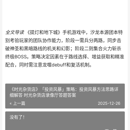
全文导读
《提灯和地下城》手机游戏中，汐龙本源团本特
别考验玩家的团队协作能力，阶段一需兵分两路，同步击
破神圣和黑暗路线的机关和幻影；阶段二则集合火力斩杀
终极BOSS。策略决定因素在于路线选择、增益获取和精准
配合，同时需注意龙噬debuff和复活机制。
《时光杂货店》「投资风暴」策略：投资风暴方法思路详
细解答 时光杂货店录像厅答题答案
« 上一篇
2025-12-26
没有了！