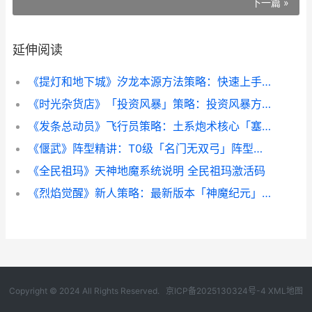
下一篇 »
延伸阅读
《提灯和地下城》汐龙本源方法策略：快速上手+高效通关宝典 提灯与地下城知乎
《时光杂货店》「投资风暴」策略：投资风暴方法思路详细解答 时光杂货店录像厅答题答案
《发条总动员》飞行员策略：土系炮术核心「塞拉斯」详细解答 发条总动员破解版
《偃武》阵型精讲：T0级「名门无双弓」阵型详细解答 偃师武器外观
《全民祖玛》天神地魔系统说明 全民祖玛激活码
《烈焰觉醒》新人策略：最新版本「神魔纪元」入门方法详细解答 烈焰闪觉醒
Copyright © 2024 All Rights Reserved.
京ICP备2025130324号-4
XML地图