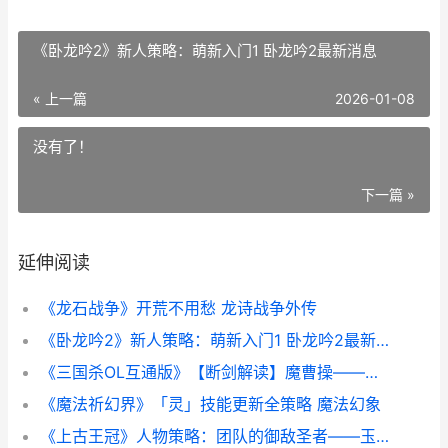
《卧龙吟2》新人策略：萌新入门1 卧龙吟2最新消息
« 上一篇
2026-01-08
没有了！
下一篇 »
延伸阅读
《龙石战争》开荒不用愁 龙诗战争外传
《卧龙吟2》新人策略：萌新入门1 卧龙吟2最新消息
《三国杀OL互通版》【断剑解读】魔曹操——目睹五胡乱华后从幽冥归来... 三国杀ol互通版
《魔法祈幻界》「灵」技能更新全策略 魔法幻象
《上古王冠》人物策略：团队的御敌圣者——玉兔 上古王冠人物图鉴