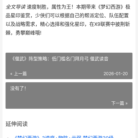
全文导读
速度制胜，属性为王！本期带来《梦幻西游》极
品星印鉴赏，少侠们可以根据自己的帮派定位、队伍配置
以及战略需求，精心选择和强化星印，在X9联赛中披荆斩
棘，勇攀巅峰哦!
《偃武》阵型策略：低门槛名门拜月弓 偃武读音
« 上一篇
2026-01-20
没有了！
下一篇 »
延伸阅读