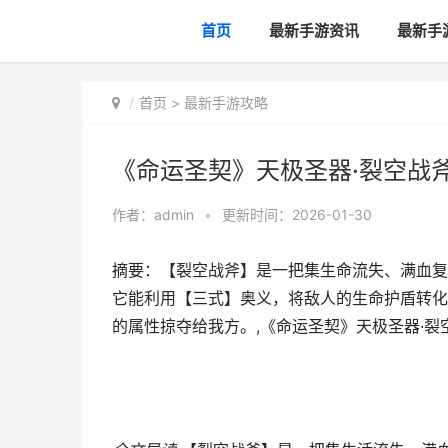
首页
最新手游资讯
最新手
首页
>
最新手游攻略
《命运圣契》天极圣器·裂空战
作者：
admin
•
更新时间：2026-01-30
摘要：【裂空战斧】是一把集生命流失、满血复
它能利用【三式】奥义，将敌人的生命护盾转化
的属性掠夺给我方。,《命运圣契》天极圣器·裂