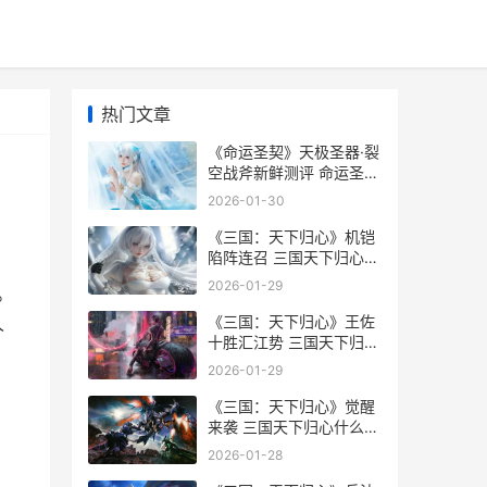
热门文章
《命运圣契》天极圣器·裂
空战斧新鲜测评 命运圣契
官网
2026-01-30
《三国：天下归心》机铠
陷阵连召 三国天下归心什
么时候上线
2026-01-29
。
《三国：天下归心》王佐
人
十胜汇江势 三国天下归心
公测时间
2026-01-29
《三国：天下归心》觉醒
来袭 三国天下归心什么时
候公测
2026-01-28