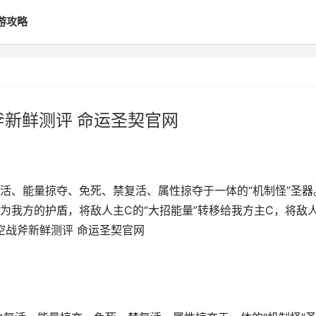
游攻略
斧新鲜测评 命运圣契官网
活、能量掠夺、免死、禁复活、属性掠夺于一体的“机制怪”圣器
为我方的护盾，将敌人主C的“大招能量”转移给我方主C，将敌
空战斧新鲜测评 命运圣契官网