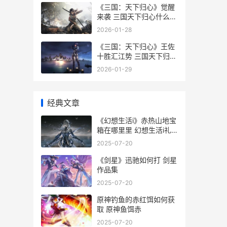
《三国：天下归心》觉醒
来袭 三国天下归心什么时
候公测
2026-01-28
《三国：天下归心》王佐
十胜汇江势 三国天下归心
公测时间
2026-01-29
经典文章
《幻想生活i》赤热山地宝
箱在哪里里 幻想生活i礼
包暗号
2025-07-20
《剑星》迅驰如何打 剑星
作品集
2025-07-20
原神钓鱼的赤红饵如何获
取 原神鱼饵赤
2025-07-20