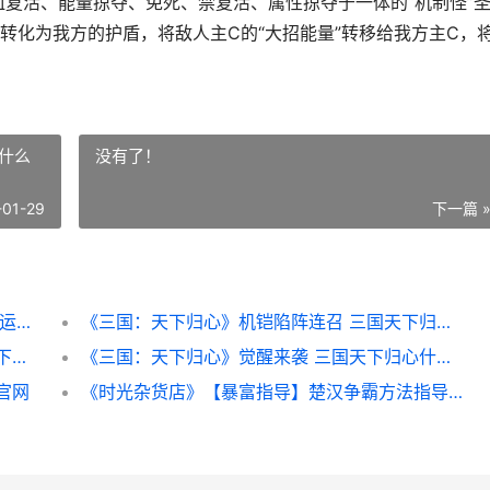
复活、能量掠夺、免死、禁复活、属性掠夺于一体的“机制怪”
转化为我方的护盾，将敌人主C的“大招能量”转移给我方主C，
什么
没有了！
-01-29
下一篇 
《命运圣契》天极圣器·裂空战斧新鲜测评 命运圣契官网
《三国：天下归心》机铠陷阵连召 三国天下归心什么时候上线
《三国：天下归心》王佐十胜汇江势 三国天下归心公测时间
《三国：天下归心》觉醒来袭 三国天下归心什么时候公测
官网
《时光杂货店》【暴富指导】楚汉争霸方法指导 时光杂货店脚本辅助器