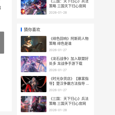
圣
《三国：天下归心》兵法
策略 三国天下归心官网
将
2026-01-28
猜你喜欢
《绯色回响》阿斯莉人物
策略 绯色是谁
»
2026-01-27
《龙石战争》加入联盟好
处多 龙战争手游下载
2026-01-27
《时光杂货店》【暴富指
导】楚汉争霸方法指导 时
光杂货店脚本辅助器
2026-01-27
《三国：天下归心》兵法
策略 三国天下归心官网
2026-01-28