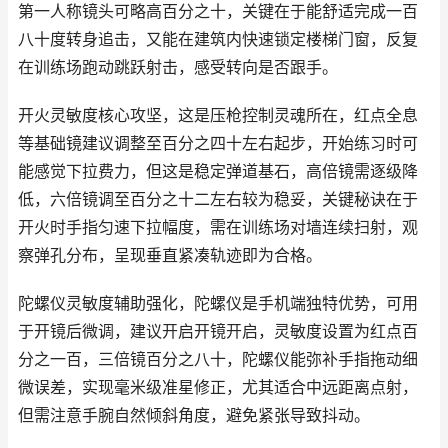
第一人称镜头可略高百分之十，关键在于能舒适完成一百
八十度转身追击，又能在建筑内快速锁定楼梯门窗，反复
在训练场跑动跳跃射击，感受转向是否跟手。
开火灵敏度核心攻坚，这是压枪控制灵魂所在，红点全息
等基础镜建议调整至百分之四十左右起步，开始练习时可
能感觉下拉费力，但这是稳定弹道基石，高倍镜需逐级降
低，六倍镜调至百分之十二左右较为稳妥，关键秘诀在于
开火时手指匀速下拉幅度，需在训练场对墙连续扫射，观
察弹孔分布，呈现垂直紧凑轨迹即为合格。
陀螺仪灵敏度辅助强化，陀螺仪是手机端独特优势，可用
于开镜后微调，建议开启开镜开启，灵敏度设置为红点百
分之一百，三倍镜百分之八十，陀螺仪能弥补手指拖动细
微误差，实现毫米级准星修正，尤其适合中远距离点射，
但需注意手腕自然倾斜角度，避免紧张导致抖动。