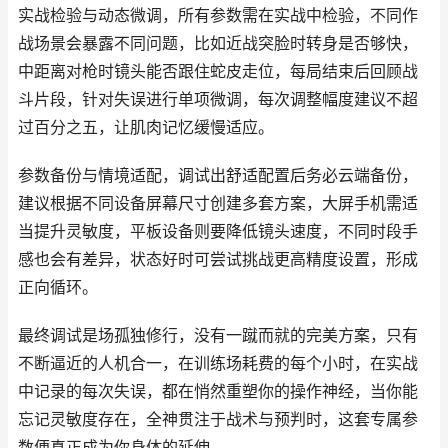
实战检验与动态微调，所有参数需在实战中检验，不同作
战场景会暴露不同问题，比如近战突脸时转身是否够快，
中距离对枪时镜头能否跟住蛇皮走位，每局结束后回顾战
斗片段，针对失误进行单项微调，每次调整幅度建议不超
过百分之五，让肌肉记忆缓慢适应。
参数备份与情境适配，调试出舒适配置后务必云端备份，
建议根据不同设备屏幕尺寸创建多套方案，大屏手机需适
当提升灵敏度，平板设备则要降低镜头速度，不同时段手
感也会有差异，状态好时可尝试挑战更高精度设置，形成
正向循环。
最终调试是场孤独修行，没有一蹴而就的完美方案，只有
不断逼近的人机合一，在训练场耗费的每个小时，在实战
中记录的每次失误，都在悄然重塑你的操作神经，当你能
忘记灵敏度存在，全神贯注于战术与预判时，这套专属参
数便真正成为你身体的延伸。