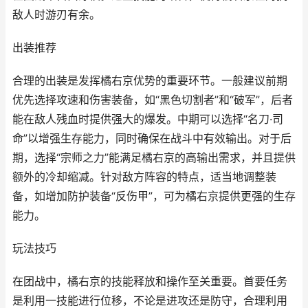
敌人时游刃有余。
出装推荐
合理的出装是发挥橘右京优势的重要环节。一般建议前期
优先选择攻速和伤害装备，如“黑色切割者”和“破军”，后者
能在敌人残血时提供强大的爆发。中期可以选择“名刀·司
命”以增强生存能力，同时确保在战斗中有效输出。对于后
期，选择“宗师之力”能满足橘右京的高输出需求，并且提供
额外的冷却缩减。针对敌方阵容的特点，适当地调整装
备，如增加防护装备“反伤甲”，可为橘右京提供更强的生存
能力。
玩法技巧
在团战中，橘右京的技能释放和操作至关重要。首要任务
是利用一技能进行位移，不论是进攻还是防守，合理利用