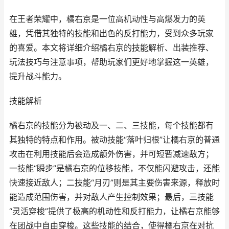
在王者荣耀中，橘右京是一位高机动性与高爆发力的英
雄，凭借其独特的技能和出色的反打能力，受到众多玩家
的喜爱。本文将详细介绍橘右京的技能解析、出装推荐、
玩法技巧与注意事项，帮助玩家们更好地掌握这一英雄，
提升战斗能力。
技能解析
橘右京的技能分为被动及一、二、三技能，每个技能都有
其独特的特点和作用。被动技能“落叶归根”让橘右京的普通
攻击在利用技能后会造成额外伤害，并可短暂减速敌方；
一技能“瞬步”是橘右京的位移技能，不仅能闪避攻击，还能
快速接近敌人；二技能“月刃”则是其主要伤害来源，释放时
能造成范围伤害，并对敌人产生控制效果；最后，三技能
“灵活穿梭”提供了极高的机动性和反打能力，让橘右京能够
在团战中自由穿梭。这些技能的结合，使得橘右京在对抗