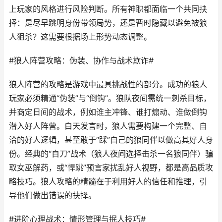
上玩家的风格进行风险判断。所有神职都面临一个共同抉
择：是尽早跳明身份带领局势，还是暂时隐藏以避免被狼
人狙杀？这需要根据场上形势动态调整。
#狼人阵营攻略：伪装、协作与战术欺诈#
狼人阵营的攻略是游戏中最具挑战性的部分。成功的狼人
玩家必须精通“伪装”与“倒钩”。狼队夜间需统一刺杀目标，
并商定日间的战术，例如谁主冲锋、谁打煽动、谁做倒钩
潜入好人阵营。白天发言时，狼人需要构建一个完整、自
洽的好人逻辑，甚至敢于“踩”自己的狼同伴以做高其好人身
份。经典的“自刀”战术（狼人夜间选择击杀一名狼同伴）骗
取女巫解药，或“悍跳”预言家扰乱好人视野，都是高品质攻
略技巧。狼人攻略的精髓在于利用好人的信任和推理，引
导他们做出错误的抉择。
#进阶心理战术：情形管理与抿人技巧#