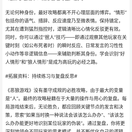
无论何种身份，最好攻略都离不开心理层面的博弈。“情形”
包括你的语气、措辞、反应速度乃至微表情。保持镇定，
尤其在遭到猛烈指控时，逻辑清晰比心情化反驳更有效。
同时，你可以通过“抿人”技巧——即通过观察其他玩家在关
键时刻（如公布死者时）的瞬时反应、日常发言的习性性
小动作等非逻辑信息——来辅助判断其身份。学会识别“好
人情形”和“狼人情形”是成为高玩的必经之路。
#拓展资料：持续练习与复盘反思#
《恶狼游戏》没有墨守成规的必胜攻略，由于最大的变量
是“人”。最终的攻略秘籍在于大量的操作与用心的复盘。每
局游戏结束后，无论胜负，都应回顾关键节点的发言和决
策，思索“如果当时换一种说法会该该怎么办办”、“该该怎
么办办能更好地识别某位玩家的伪装”。通过复盘，你将更
深刻地领会不同玩家的思考模式，并不断优化自己的逻辑