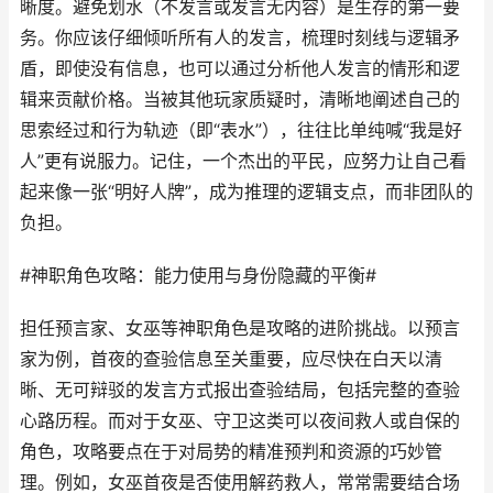
晰度。避免划水（不发言或发言无内容）是生存的第一要
务。你应该仔细倾听所有人的发言，梳理时刻线与逻辑矛
盾，即使没有信息，也可以通过分析他人发言的情形和逻
辑来贡献价格。当被其他玩家质疑时，清晰地阐述自己的
思索经过和行为轨迹（即“表水”），往往比单纯喊“我是好
人”更有说服力。记住，一个杰出的平民，应努力让自己看
起来像一张“明好人牌”，成为推理的逻辑支点，而非团队的
负担。
#神职角色攻略：能力使用与身份隐藏的平衡#
担任预言家、女巫等神职角色是攻略的进阶挑战。以预言
家为例，首夜的查验信息至关重要，应尽快在白天以清
晰、无可辩驳的发言方式报出查验结局，包括完整的查验
心路历程。而对于女巫、守卫这类可以夜间救人或自保的
角色，攻略要点在于对局势的精准预判和资源的巧妙管
理。例如，女巫首夜是否使用解药救人，常常需要结合场