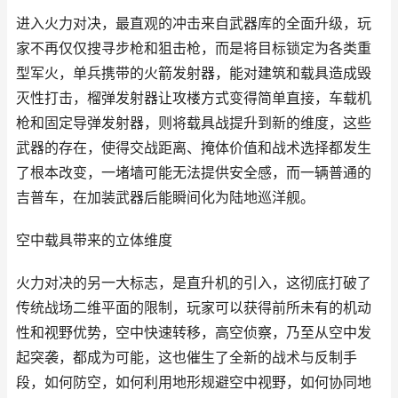
进入火力对决，最直观的冲击来自武器库的全面升级，玩
家不再仅仅搜寻步枪和狙击枪，而是将目标锁定为各类重
型军火，单兵携带的火箭发射器，能对建筑和载具造成毁
灭性打击，榴弹发射器让攻楼方式变得简单直接，车载机
枪和固定导弹发射器，则将载具战提升到新的维度，这些
武器的存在，使得交战距离、掩体价值和战术选择都发生
了根本改变，一堵墙可能无法提供安全感，而一辆普通的
吉普车，在加装武器后能瞬间化为陆地巡洋舰。
空中载具带来的立体维度
火力对决的另一大标志，是直升机的引入，这彻底打破了
传统战场二维平面的限制，玩家可以获得前所未有的机动
性和视野优势，空中快速转移，高空侦察，乃至从空中发
起突袭，都成为可能，这也催生了全新的战术与反制手
段，如何防空，如何利用地形规避空中视野，如何协同地