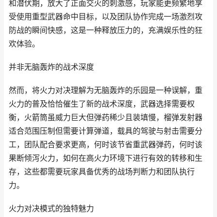
和潜伏期，放大了正面交火的刺激感，玩家能更频繁地享
受使用重型武器命中目标，以及团队协作完成一场激烈攻
防战的瞬间快感，这是一种释放压力的，充满娱乐性的狂
欢体验。
并非无脑轰炸的战术深度
然而，将火力对决理解为无脑轰炸的乐园是一种误解，重
火力的普及恰恰催生了新的战术深度，武器选择需要权
衡，火箭筒虽威力巨大但弹药稀少且装填慢，榴弹发射器
适合范围压制但需要计算弹道，载具的驾驶与射击需要分
工，团队配合要求更高，何时该节省重武器弹药，何时该
果断倾泻火力，如何在高火力环境下进行有效的转移和生
存，这些都需要玩家具备优秀的战场判断力和团队执行
力。
火力对决模式的独特魅力