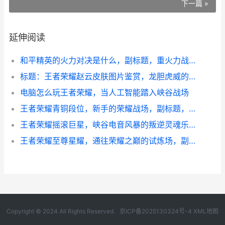
下一篇 »
延伸阅读
和平精英的火力对决是什么，副标题，重火力战场的颠覆性狂欢
标题：王者荣耀赵云皮肤图片鉴赏，龙胆虎威的视觉盛宴副标题：银甲龙枪掠影，引擎之心轰鸣
电脑怎么玩王者荣耀，当人工智能踏入峡谷战场
王者荣耀青铜段位，新手的荣耀战场，副标题，一段旅程的真诚起点
王者荣耀摇滚巨星，峡谷电音风暴的叛逆灵魂乐章
王者荣耀至尊星耀，通往荣耀之巅的试炼场，副标题为一段淬火与成长的征程
Copyright © 2024 All Rights Reserved.
京ICP备2025130324号-4
XML地图