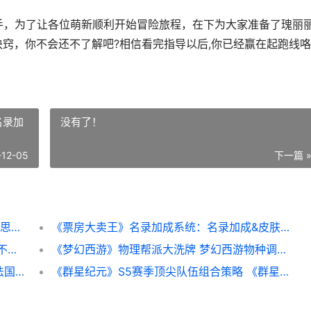
手，为了让各位萌新顺利开始冒险旅程，在下为大家准备了瑰丽
窍，你不会还不了解吧?相信看完指导以后,你已经赢在起跑线咯
名录加
没有了！
-12-05
下一篇 
《小鸡守卫》新人策略：萌新入门流程&方法思路提议 《小鸡守卫》新版本下载
《票房大卖王》名录加成系统：名录加成&皮肤名录加成类型说明
《不朽箴言》斯卡蒂「限时挑战」通关策略 不朽的史诗
《梦幻西游》物理帮派大洗牌 梦幻西游物种调查值不值得做
《最佳球会》典范时刻球员策略：切尔西和法国队套绝顶组建指导 最佳球会手游
《群星纪元》S5赛季顶尖队伍组合策略 《群星纪元》客服电话