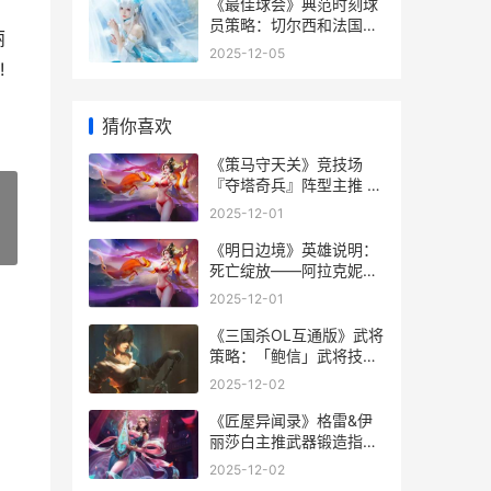
《最佳球会》典范时刻球
员策略：切尔西和法国队
丽
套绝顶组建指导 最佳球会
2025-12-05
手游
!
猜你喜欢
《策马守天关》竞技场
『夺塔奇兵』阵型主推 策
马守天关手游攻略
2025-12-01
»
《明日边境》英雄说明：
死亡绽放——阿拉克妮
《明日边境》英文翻译
2025-12-01
《三国杀OL互通版》武将
策略：「鲍信」武将技能
组合详细解答 三国杀ol互
2025-12-02
通版2025礼包码
《匠屋异闻录》格雷&伊
丽莎白主推武器锻造指导
《匠屋异闻录》在线观看
2025-12-02