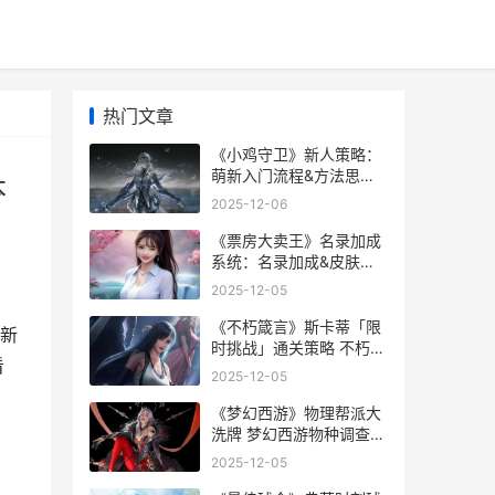
热门文章
《小鸡守卫》新人策略：
萌新入门流程&方法思路
本
提议 《小鸡守卫》新版本
2025-12-06
下载
《票房大卖王》名录加成
系统：名录加成&皮肤名
录加成类型说明
2025-12-05
《不朽箴言》斯卡蒂「限
新
时挑战」通关策略 不朽的
看
史诗
2025-12-05
《梦幻西游》物理帮派大
洗牌 梦幻西游物种调查值
不值得做
2025-12-05