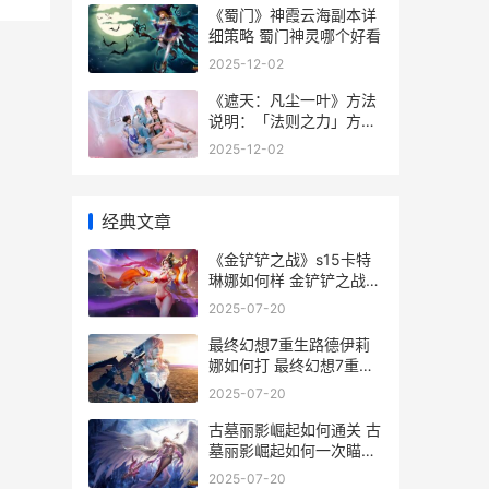
《蜀门》神霞云海副本详
细策略 蜀门神灵哪个好看
2025-12-02
《遮天：凡尘一叶》方法
说明：「法则之力」方法
详细解答 遮天同人凡浩
2025-12-02
经典文章
《金铲铲之战》s15卡特
琳娜如何样 金铲铲之战官
网
2025-07-20
最终幻想7重生路德伊莉
娜如何打 最终幻想7重生
老实人
2025-07-20
古墓丽影崛起如何通关 古
墓丽影崛起如何一次瞄准
三个
2025-07-20