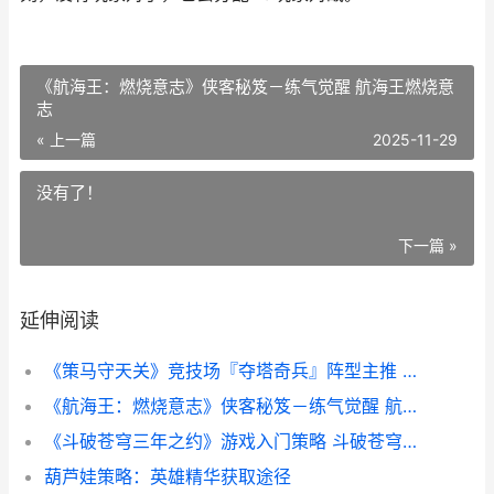
《航海王：燃烧意志》侠客秘笈－练气觉醒 航海王燃烧意
志
« 上一篇
2025-11-29
没有了！
下一篇 »
延伸阅读
《策马守天关》竞技场『夺塔奇兵』阵型主推 策马守天关手游攻略
《航海王：燃烧意志》侠客秘笈－练气觉醒 航海王燃烧意志
《斗破苍穹三年之约》游戏入门策略 斗破苍穹三年之约在线观看视频
葫芦娃策略：英雄精华获取途径