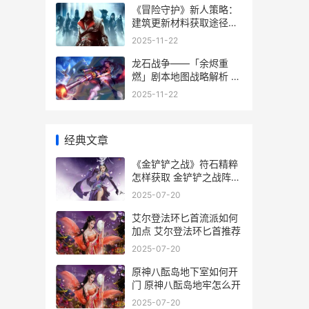
《冒险守护》新人策略：
建筑更新材料获取途径全
解析 冒险湾的守护者
2025-11-22
龙石战争——「余烬重
燃」剧本地图战略解析 龙
只战争
2025-11-22
经典文章
《金铲铲之战》符石精粹
怎样获取 金铲铲之战阵容
推荐
2025-07-20
艾尔登法环匕首流派如何
加点 艾尔登法环匕首推荐
2025-07-20
原神八酝岛地下室如何开
门 原神八酝岛地牢怎么开
2025-07-20