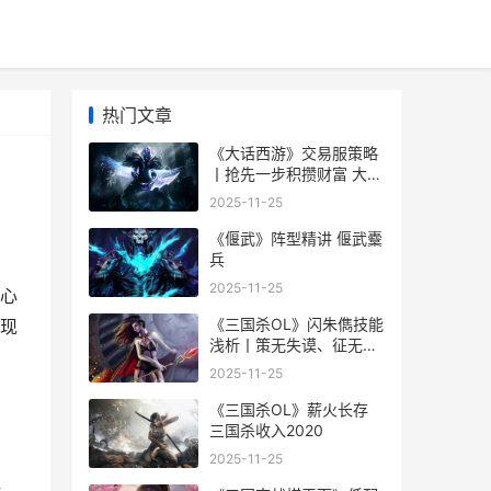
热门文章
《大话西游》交易服策略
丨抢先一步积攒财富 大话
西游交易记录怎么查看
2025-11-25
《偃武》阵型精讲 偃武櫜
兵
2025-11-25
心
《三国杀OL》闪朱儁技能
现
浅析丨策无失谟、征无遗
虑的将领 三国杀 闪
2025-11-25
《三国杀OL》薪火长存
三国杀收入2020
2025-11-25