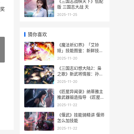
攻
《三国志战棋天下》低配
版 三国志大战 天
奖
2025-11-25
猜你喜欢
《魔法祈幻界》「艾铃
娅」技能图鉴：新鲜技能
更新策略图鉴 魔法幻象
»
2025-11-20
《三国志幻想大陆2：枭
之歌》新武将情报：孙策
背景、技能、武将缘分设
2025-11-20
定全解 三国志幻想大陆最
强阵容最新
《匠屋异闻录》纳蒂雅主
推武器锻造指导 《匠屋异
闻录》在线观看
2025-11-22
《偃武》技能骑精讲 偃师
怎么加技能
2025-11-22