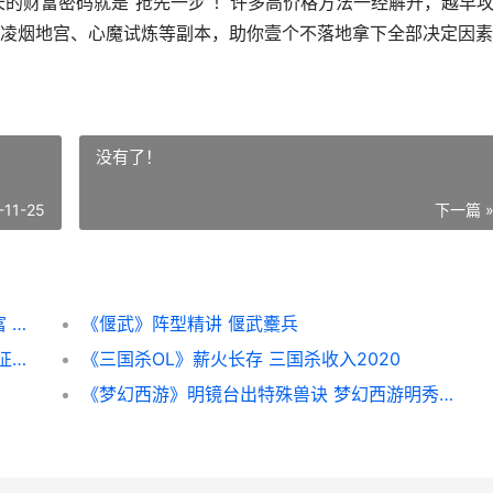
的财富密码就是“抢先一步”！许多高价格方法一经解开，越早
凌烟地宫、心魔试炼等副本，助你壹个不落地拿下全部决定因素
没有了！
-11-25
下一篇 
《大话西游》交易服策略丨抢先一步积攒财富 大话西游交易记录怎么查看
《偃武》阵型精讲 偃武櫜兵
《三国杀OL》闪朱儁技能浅析丨策无失谟、征无遗虑的将领 三国杀 闪
《三国杀OL》薪火长存 三国杀收入2020
《梦幻西游》明镜台出特殊兽诀 梦幻西游明秀园是烟花区吗