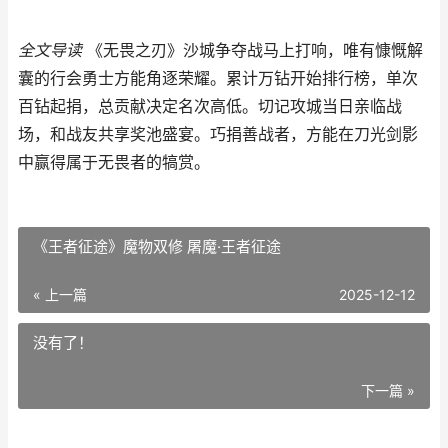
全文导读
《无畏之刃》沙城争夺战马上打响，唯有慷慨解
囊的行会勇士方能角逐荣耀。累计万钻开始排行榜，单次
百钻起捐，总贡献决定名次高低。切记攻城当日亲临战
场，和战友共享奖池盛宴。巧捐善战者，方能在刀光剑影
中赢得属于无畏者的犒赏。
《王者征途》魔物双修 屠魔·王者征途
« 上一篇
2025-12-12
没有了！
下一篇 »