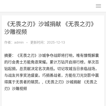
《无畏之刃》沙城捐献 《无畏之刃》
沙雕视频
作者：
admin
•
更新时间：2025-12-13
摘要：《无畏之刃》沙城争夺战即将打响，唯有慷慨解囊
的行会勇士方能角逐荣耀。累计万钻开启排行榜，单次百
钻起捐，总贡献决定名次高低。切记攻城当日亲临战场，
与战友共享奖池盛宴。巧捐善战者，方能在刀光剑影中赢
得属于无畏者的犒赏。,《无畏之刃》沙城捐献 《无畏之
刃》沙雕视频