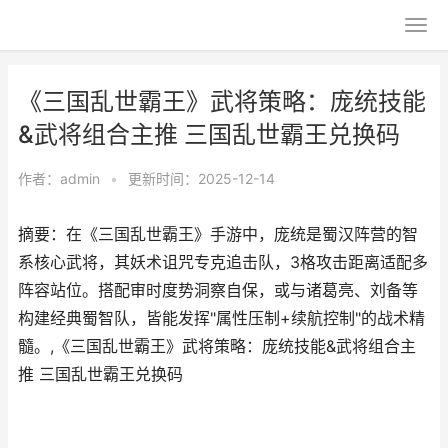
《三国乱世霸王》武将策略：庞统技能
&武将组合主推 三国乱世霸王兑换码
作者：
admin
•
更新时间：2025-12-14
摘要：在《三国乱世霸王》手游中，庞统是蜀汉阵营的智
系核心武将，其妖术诅咒专克追击队，3格攻击距离适配多
阵容站位。搭配审时度势洞察自保，或与诸葛亮、刘备等
构建经典蜀智队，皆能发挥"属性压制+续航控制"的战术精
髓。,《三国乱世霸王》武将策略：庞统技能&武将组合主
推 三国乱世霸王兑换码