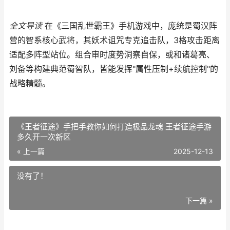
全文导读
在《三国乱世霸王》手机游戏中，庞统是蜀汉阵
营的智系核心武将，其妖术诅咒专克追击队，3格攻击距离
适配多阵型站位。组合审时度势洞察自保，或和诸葛亮、
刘备等构建典范蜀智队，皆能发挥"属性压制+续航控制"的
战略精髓。
《王者征途》手把手教你如何打造极品龙魂 王者征途手游
多久开一次新区
« 上一篇
2025-12-13
没有了！
下一篇 »