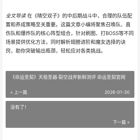
全文导读
在《晴空双子》的中后期战斗中，合理的队伍配
置和养成策略至关重要。这篇文章小编将聚焦召唤队、直
伤队和爆炸队的核心阵型组合，针对刷图、打BOSS等不同
场景提供优化方法，同时解析翅膀进阶和魔女选择的诀
窍，助你突破输出瓶颈，轻松应对各类挑战。
《命运圣契》天极圣器·裂空战斧新鲜测评 命运圣契官网
« 上一篇
2026-01-30
没有了！
下一篇 »