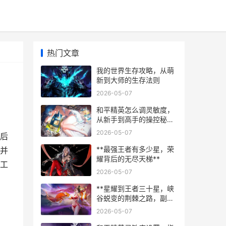
热门文章
我的世界生存攻略，从萌
新到大师的生存法则
2026-05-07
和平精英怎么调灵敏度，
从新手到高手的操控秘
诀，副标题，资深玩家的
2026-05-07
后
实战调校指南
**最强王者有多少星，荣
并
耀背后的无尽天梯**
工
2026-05-07
**星耀到王者三十星，峡
谷蜕变的荆棘之路，副标
题，从精微操作到战略视
2026-05-07
野的破壁之旅**