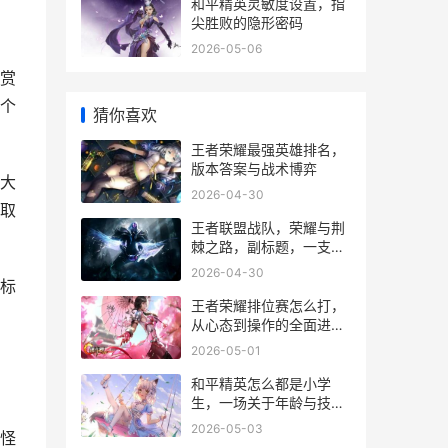
和平精英灵敏度设置，指
尖胜败的隐形密码
2026-05-06
赏
个
猜你喜欢
王者荣耀最强英雄排名，
版本答案与战术博弈
大
2026-04-30
取
王者联盟战队，荣耀与荆
棘之路，副标题，一支草
根战队的五年风雨实录
2026-04-30
标
王者荣耀排位赛怎么打，
从心态到操作的全面进阶
指南
2026-05-01
和平精英怎么都是小学
生，一场关于年龄与技术
的虚拟遐思
2026-05-03
怪