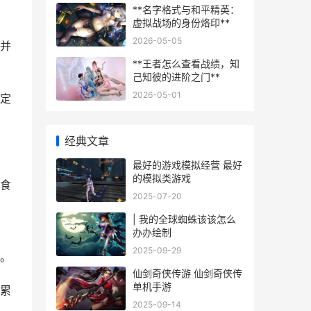
**名字格式与和平精英：
虚拟战场的身份烙印**
2026-05-05
并
**王者怎么查看战绩，知
己知彼的进阶之门**
2026-05-01
定
经典文章
最好的游戏模拟经营 最好
的模拟类游戏
食
2025-07-20
| 我的全球蜘蛛该该怎么
办办绘制
2025-09-29
。
仙剑奇侠传游 仙剑奇侠传
单机手游
累
2025-09-14