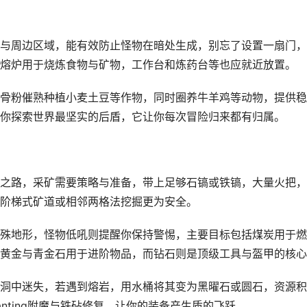
与周边区域，能有效防止怪物在暗处生成，别忘了设置一扇门，
熔炉用于烧炼食物与矿物，工作台和炼药台等也应就近放置。
骨粉催熟种植小麦土豆等作物，同时圈养牛羊鸡等动物，提供稳
你探索世界最坚实的后盾，它让你每次冒险归来都有归属。
之路，采矿需要策略与准备，带上足够石镐或铁镐，大量火把，
阶梯式矿道或相邻两格法挖掘更为安全。
殊地形，怪物低吼则提醒你保持警惕，主要目标包括煤炭用于燃
黄金与青金石用于进阶物品，而钻石则是顶级工具与盔甲的核心
洞中迷失，若遇到熔岩，用水桶将其变为黑曜石或圆石，资源积
anting附魔与铁砧修复，让你的装备产生质的飞跃。