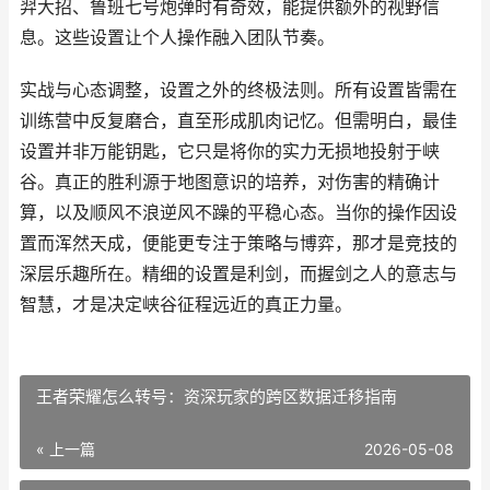
羿大招、鲁班七号炮弹时有奇效，能提供额外的视野信
息。这些设置让个人操作融入团队节奏。
实战与心态调整，设置之外的终极法则。所有设置皆需在
训练营中反复磨合，直至形成肌肉记忆。但需明白，最佳
设置并非万能钥匙，它只是将你的实力无损地投射于峡
谷。真正的胜利源于地图意识的培养，对伤害的精确计
算，以及顺风不浪逆风不躁的平稳心态。当你的操作因设
置而浑然天成，便能更专注于策略与博弈，那才是竞技的
深层乐趣所在。精细的设置是利剑，而握剑之人的意志与
智慧，才是决定峡谷征程远近的真正力量。
王者荣耀怎么转号：资深玩家的跨区数据迁移指南
« 上一篇
2026-05-08