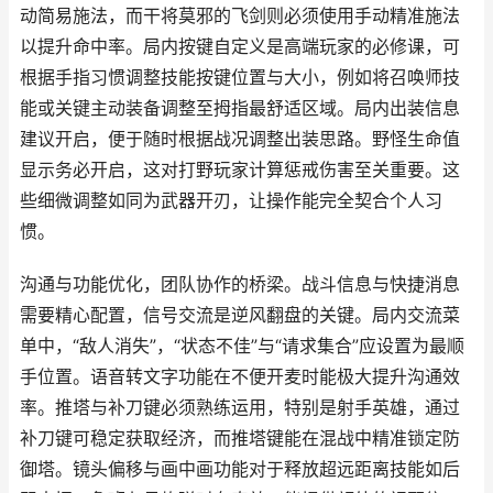
动简易施法，而干将莫邪的飞剑则必须使用手动精准施法
以提升命中率。局内按键自定义是高端玩家的必修课，可
根据手指习惯调整技能按键位置与大小，例如将召唤师技
能或关键主动装备调整至拇指最舒适区域。局内出装信息
建议开启，便于随时根据战况调整出装思路。野怪生命值
显示务必开启，这对打野玩家计算惩戒伤害至关重要。这
些细微调整如同为武器开刃，让操作能完全契合个人习
惯。
沟通与功能优化，团队协作的桥梁。战斗信息与快捷消息
需要精心配置，信号交流是逆风翻盘的关键。局内交流菜
单中，“敌人消失”，“状态不佳”与“请求集合”应设置为最顺
手位置。语音转文字功能在不便开麦时能极大提升沟通效
率。推塔与补刀键必须熟练运用，特别是射手英雄，通过
补刀键可稳定获取经济，而推塔键能在混战中精准锁定防
御塔。镜头偏移与画中画功能对于释放超远距离技能如后