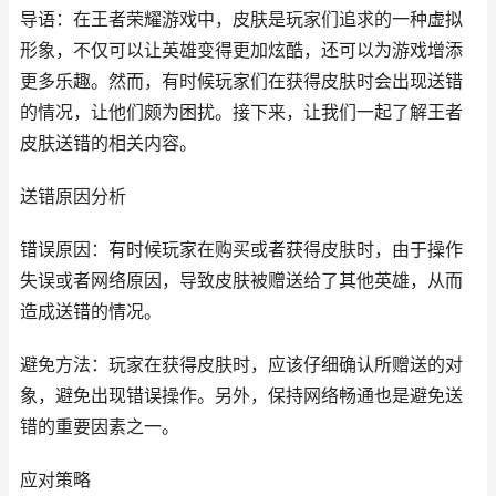
导语：在王者荣耀游戏中，皮肤是玩家们追求的一种虚拟
形象，不仅可以让英雄变得更加炫酷，还可以为游戏增添
更多乐趣。然而，有时候玩家们在获得皮肤时会出现送错
的情况，让他们颇为困扰。接下来，让我们一起了解王者
皮肤送错的相关内容。
送错原因分析
错误原因：有时候玩家在购买或者获得皮肤时，由于操作
失误或者网络原因，导致皮肤被赠送给了其他英雄，从而
造成送错的情况。
避免方法：玩家在获得皮肤时，应该仔细确认所赠送的对
象，避免出现错误操作。另外，保持网络畅通也是避免送
错的重要因素之一。
应对策略