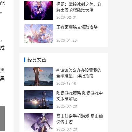
配
标题：掌控冰封之美，详
解王者荣耀甄姬玩法
。
2026-02-01
王者荣耀铭文领取攻略
，
2026-01-28
成
经典文章
黑
# 该该怎么办办设置我的
全球准星：详细指南
黑
2025-12-16
陶瓷游戏策略 陶瓷游戏中
文版破解版
2025-07-20
蜀山仙逆手机游戏 蜀山仙
侠传手游
»
2025-07-20