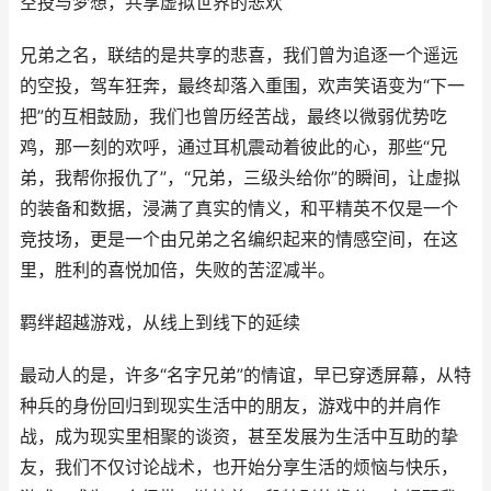
空投与梦想，共享虚拟世界的悲欢
兄弟之名，联结的是共享的悲喜，我们曾为追逐一个遥远
的空投，驾车狂奔，最终却落入重围，欢声笑语变为“下一
把”的互相鼓励，我们也曾历经苦战，最终以微弱优势吃
鸡，那一刻的欢呼，通过耳机震动着彼此的心，那些“兄
弟，我帮你报仇了”，“兄弟，三级头给你”的瞬间，让虚拟
的装备和数据，浸满了真实的情义，和平精英不仅是一个
竞技场，更是一个由兄弟之名编织起来的情感空间，在这
里，胜利的喜悦加倍，失败的苦涩减半。
羁绊超越游戏，从线上到线下的延续
最动人的是，许多“名字兄弟”的情谊，早已穿透屏幕，从特
种兵的身份回归到现实生活中的朋友，游戏中的并肩作
战，成为现实里相聚的谈资，甚至发展为生活中互助的挚
友，我们不仅讨论战术，也开始分享生活的烦恼与快乐，