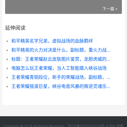
下一篇 »
延伸阅读
和平精英名字兄弟，虚拟战场的血脉羁绊
和平精英的火力对决是什么，副标题，重火力战场的颠覆性狂欢
标题：王者荣耀赵云皮肤图片鉴赏，龙胆虎威的视觉盛宴副标题：银甲龙枪掠影，引擎之心轰鸣
电脑怎么玩王者荣耀，当人工智能踏入峡谷战场
王者荣耀青铜段位，新手的荣耀战场，副标题，一段旅程的真诚起点
王者荣耀摇滚巨星，峡谷电音风暴的叛逆灵魂乐章
Copyright © 2024 All Rights Reserved.
京ICP备2025130324号-4
XML地图