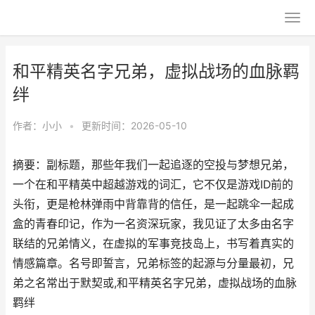
和平精英名字兄弟，虚拟战场的血脉羁
绊
作者：
小小
•
更新时间：2026-05-10
摘要：副标题，那些年我们一起追逐的空投与梦想兄弟，
一个在和平精英中超越游戏的词汇，它不仅是游戏ID前的
头衔，更是枪林弹雨中背靠背的信任，是一起跳伞一起成
盒的青春印记，作为一名资深玩家，我见证了太多由名字
联结的兄弟情义，在虚拟的军事竞技岛上，书写着真实的
情感篇章。名号即誓言，兄弟标签的起源与分量最初，兄
弟之名常出于默契或,和平精英名字兄弟，虚拟战场的血脉
羁绊