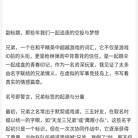
副标题，那些年我们一起追逐的空投与梦想
兄弟，一个在和平精英中超越游戏的词汇，它不仅是游戏
ID前的头衔，更是枪林弹雨中背靠背的信任，是一起跳伞
一起成盒的青春印记，作为一名资深玩家，我见证了太多
由名字联结的兄弟情义，在虚拟的军事竞技岛上，书写着
真实的情感篇章。
名号即誓言，兄弟标签的起源与分量
最初，兄弟之名常出于默契或戏谑，三五好友，在取名时
缀以统一的字眼，如“天龙三兄弟”或“鹰眼小队”，这些名字
起初只是一个标识，但在一次次协同作战中，它逐渐获得
了重量，当你在队伍频道里呼喊“兄弟，我倒了”时，那不仅