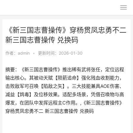
《新三国志曹操传》穿杨贯凤忠勇不二
新三国志曹操传 兑换码
作者：
admin
•
更新时间：2026-01-30
摘要：《新三国志曹操传》推出稀有武将张任，定位远程
输出核心。其被动天赋【陨箭追命】强化残血收割能力，
击败敌军可召唤【陷敌之矢】。三大技能兼具AOE伤害、
减益【鸩毒】及位移效果。适配多场景，凭借召唤物与高
爆发，在团队中发挥远程主C作用。,《新三国志曹操传》
穿杨贯凤忠勇不二 新三国志曹操传 兑换码