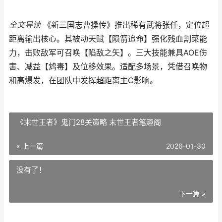
全文导读
《新三国志曹操传》推出稀有武将张任，定位超
距离输出核心。其被动天赋【陨箭追命】强化残血割菜能
力，击败敌军可召唤【陷敌之矢】。三大技能兼具AOE伤
害、减益【鸩毒】及位移效果。适配多场景，凭借召唤物
和高爆发，在团队中发挥超距离主C影响。
《末世王者》鬼门28关策略 末世王者笔趣阁
« 上一篇
2026-01-30
没有了！
下一篇 »